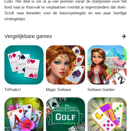
Ludo. Het doel is om al je vier pionnen vanaf de startpositie over het
bord naar je thuisvak te verplaatsen voordat je tegenstanders dat doen.
Scroll naar beneden voor de basisspelregels en een paar handige
strategietips.
Vergelijkbare games
TriPeakz!
Magic Solitaire
Solitaire Garden