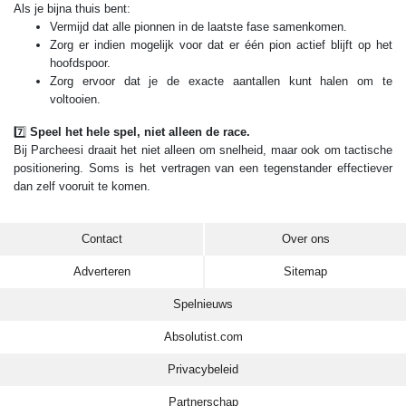
Als je bijna thuis bent:
Vermijd dat alle pionnen in de laatste fase samenkomen.
Zorg er indien mogelijk voor dat er één pion actief blijft op het
hoofdspoor.
Zorg ervoor dat je de exacte aantallen kunt halen om te
voltooien.
7️⃣
Speel het hele spel, niet alleen de race.
Bij Parcheesi draait het niet alleen om snelheid, maar ook om tactische
positionering. Soms is het vertragen van een tegenstander effectiever
dan zelf vooruit te komen.
Contact
Over ons
Adverteren
Sitemap
Spelnieuws
Absolutist.com
Privacybeleid
Partnerschap