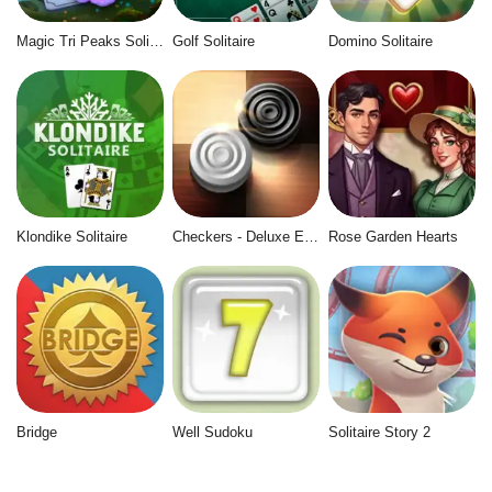
Magic Tri Peaks Solitaire
Golf Solitaire
Domino Solitaire
Klondike Solitaire
Checkers - Deluxe Edition
Rose Garden Hearts
Bridge
Well Sudoku
Solitaire Story 2