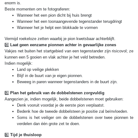
enorm is.
Beste momenten om te fotograferen:
Wanneer het een pion dicht bij huis brengt
Wanneer het een toonaangevende tegenstander terugdringt
Wanneer het je helpt een blokkade te vormen
Vermijd roekeloze zetten waarbij je pion kwetsbaar achterblijft.
4️⃣
Laat geen eenzame pionnen achter in gevaarlijke zones
Vakjes net buiten het startgebied van een tegenstander zijn risicovol; ze
kunnen een 5 gooien en vlak achter je het veld betreden.
Indien mogelijk:
Land op veilige plekken
Blijf in de buurt van je eigen pionnen.
Beweeg in paren wanneer tegenstanders in de buurt zijn.
5️⃣
Plan het gebruik van de dobbelstenen zorgvuldig
Aangezien je, indien mogelijk, beide dobbelstenen moet gebruiken:
Denk vooruit voordat je de eerste pion verplaatst.
Bedenk hoe de tweede dobbelsteen je positie zal beïnvloeden.
Soms is het veiliger om de dobbelstenen over twee pionnen te
verdelen dan één grote zet te doen.
6️⃣
Tijd je thuisloop