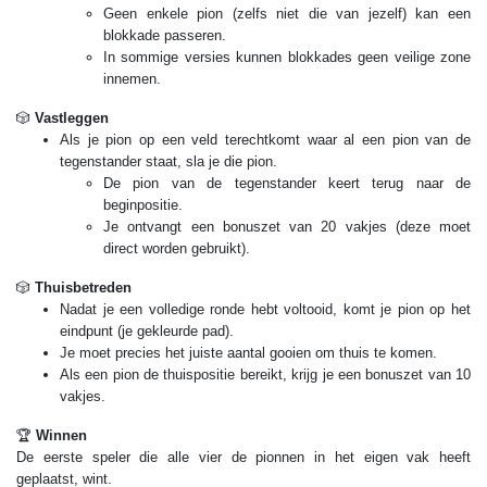
Geen enkele pion (zelfs niet die van jezelf) kan een
blokkade passeren.
In sommige versies kunnen blokkades geen veilige zone
innemen.
🎲
Vastleggen
Als je pion op een veld terechtkomt waar al een pion van de
tegenstander staat, sla je die pion.
De pion van de tegenstander keert terug naar de
beginpositie.
Je ontvangt een bonuszet van 20 vakjes (deze moet
direct worden gebruikt).
🎲
Thuisbetreden
Nadat je een volledige ronde hebt voltooid, komt je pion op het
eindpunt (je gekleurde pad).
Je moet precies het juiste aantal gooien om thuis te komen.
Als een pion de thuispositie bereikt, krijg je een bonuszet van 10
vakjes.
🏆
Winnen
De eerste speler die alle vier de pionnen in het eigen vak heeft
geplaatst, wint.