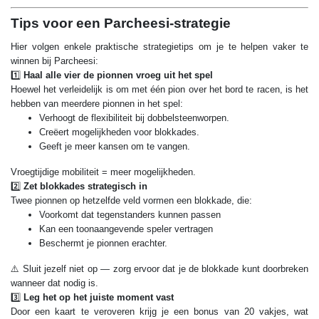
Tips voor een Parcheesi-strategie
Hier volgen enkele praktische strategietips om je te helpen vaker te
winnen bij Parcheesi:
1️⃣
Haal alle vier de pionnen vroeg uit het spel
Hoewel het verleidelijk is om met één pion over het bord te racen, is het
hebben van meerdere pionnen in het spel:
Verhoogt de flexibiliteit bij dobbelsteenworpen.
Creëert mogelijkheden voor blokkades.
Geeft je meer kansen om te vangen.
Vroegtijdige mobiliteit = meer mogelijkheden.
2️⃣
Zet blokkades strategisch in
Twee pionnen op hetzelfde veld vormen een blokkade, die:
Voorkomt dat tegenstanders kunnen passen
Kan een toonaangevende speler vertragen
Beschermt je pionnen erachter.
⚠️ Sluit jezelf niet op — zorg ervoor dat je de blokkade kunt doorbreken
wanneer dat nodig is.
3️⃣
Leg het op het juiste moment vast
Door een kaart te veroveren krijg je een bonus van 20 vakjes, wat