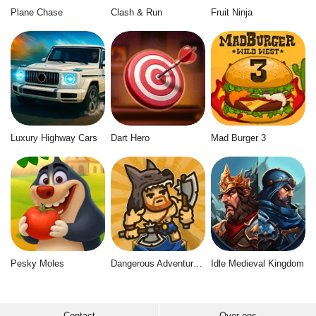
Plane Chase
Clash & Run
Fruit Ninja
Luxury Highway Cars
Dart Hero
Mad Burger 3
Pesky Moles
Dangerous Adventure 2
Idle Medieval Kingdom
Contact
Over ons