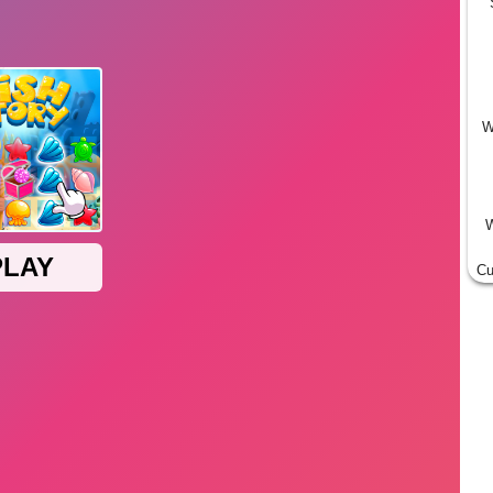
W
W
Cu