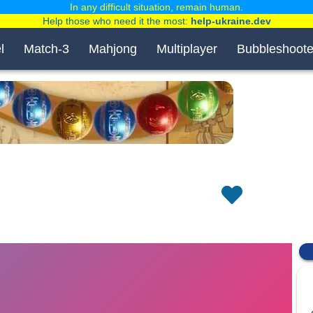
In any difficult situation, remain human.
Help those who need it the most:
help-ukraine.dev
l
Match-3
Mahjong
Multiplayer
Bubbleshoote