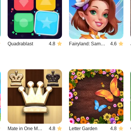
Quadrablast
4.8
Fairyland: Samenvoegen & Magie
4.6
Mate in One Move
4.8
Letter Garden
4.8