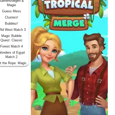
Samenvoegen &
Magie
Guess Mess
Clusterz!
Bubblez!
ild West Match 3
Magic Bubble
Quest: Classic
Forest Match 4
onders of Egypt
Match 2
t the Rope: Magic