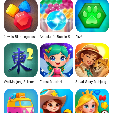
Jewels Blitz Legends
Arkadium's Bubble Shooter
Fitz!
WellMahjong 2: Internet Community
Forest Match 4
Safari Story Mahjong