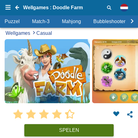
Wellgames : Doodle Farm
Puzzel
Match-3
Mahjong
Bubbleshooter
Wellgames
Casual
SPELEN