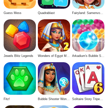
Guess Mess
Quadrablast
Fairyland: Samenvoegen & Magie
Jewels Blitz Legends
Wonders of Egypt Match 2
Arkadium's Bubble Shooter
Fitz!
Bubble Shooter Wonders of Egypt
Solitaire Story Tripeaks 6