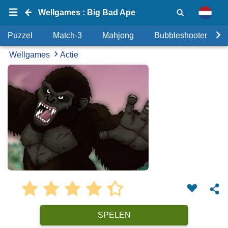
Wellgames : Big Bad Ape
Puzzel
Match-3
Mahjong
Bubbleshooter
Wellgames
Actie
SPELEN