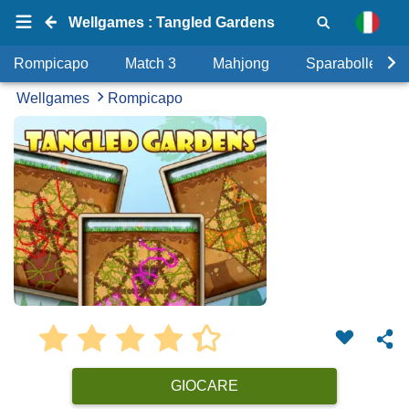
Wellgames : Tangled Gardens
Rompicapo
Match 3
Mahjong
Sparabolle
Wellgames
Rompicapo
GIOCARE