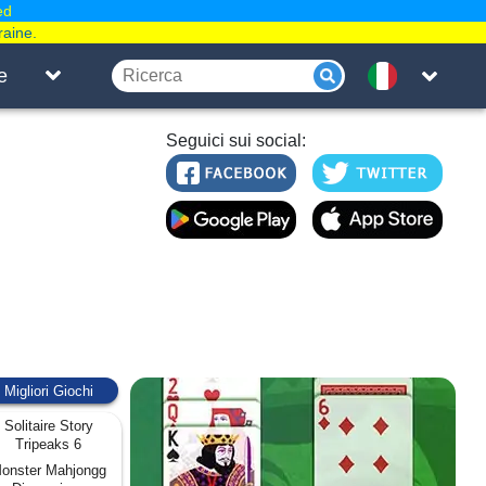
ed
raine.
e
Seguici sui social:
Migliori Giochi
Solitaire Story
Tripeaks 6
onster Mahjongg