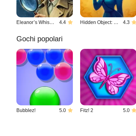
Eleanor’s Whisper
4.4
Hidden Object: Emily's Case
4.3
Gochi popolari
Bubblez!
5.0
Fitz! 2
5.0