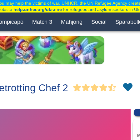
ou may help the victims of war. UNHCR, the UN Refugee Agency creat
website
help.unhcr.org/ukraine
for refugees and asylum seekers in Uk
ompicapo
Match 3
Mahjong
Social
Sparaboll
trotting Chef 2
M