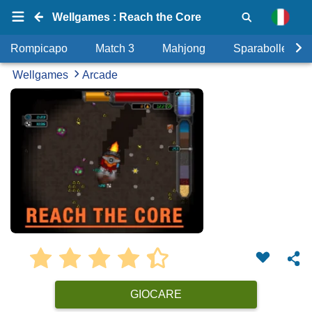
Wellgames : Reach the Core
Rompicapo
Match 3
Mahjong
Sparabolle
Wellgames
Arcade
GIOCARE