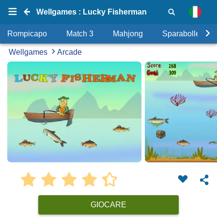
Wellgames : Lucky Fisherman
Rompicapo
Match 3
Mahjong
Sparabolle
Wellgames
Arcade
GIOCARE