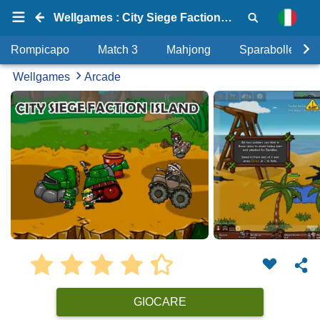
Wellgames : City Siege Factions Island
Rompicapo
Match 3
Mahjong
Sparabolle
Wellgames
Arcade
GIOCARE