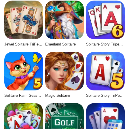
Jewel Solitaire TriPeaks
Emerland Solitaire
Solitaire Story Tripeaks 6
Solitaire Farm Seasons 5
Magic Solitaire
Solitaire Story TriPeaks 5