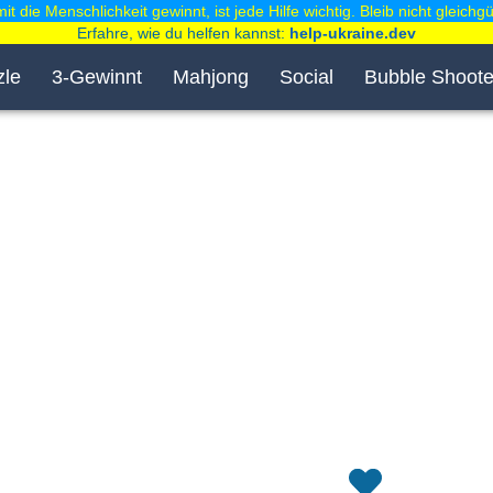
it die Menschlichkeit gewinnt, ist jede Hilfe wichtig. Bleib nicht gleichgül
Erfahre, wie du helfen kannst:
help-ukraine.dev
zle
3-Gewinnt
Mahjong
Social
Bubble Shoote