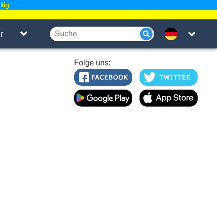
tig.
r
Folge uns: