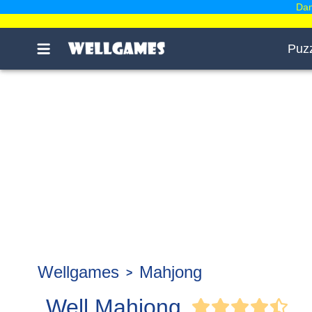
Dam
Puz
Wellgames
Mahjong
Well Mahjong