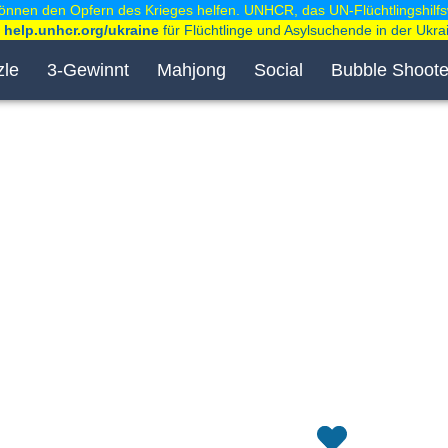
können den Opfern des Krieges helfen. UNHCR, das UN-Flüchtlingshilfs
e
help.unhcr.org/ukraine
für Flüchtlinge und Asylsuchende in der Ukrai
zle
3-Gewinnt
Mahjong
Social
Bubble Shoote