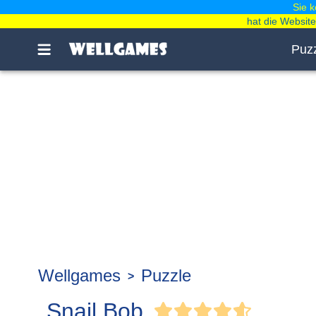
Sie 
hat die Websit
Puz
Wellgames
Puzzle
Snail Bob