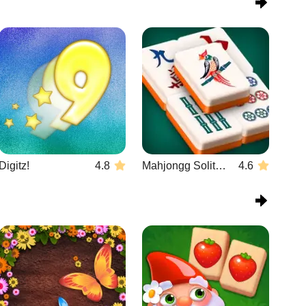
Digitz!
4.8
Mahjongg Solitaire
4.6