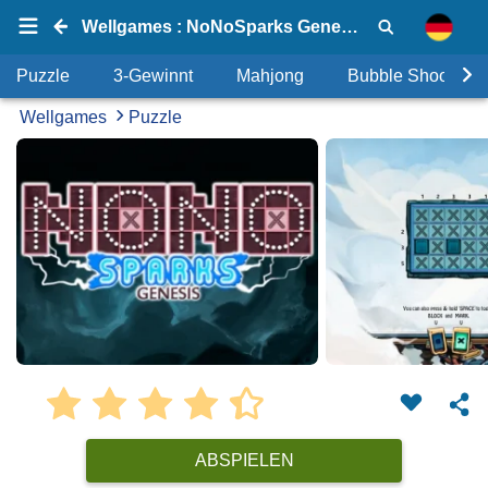
Wellgames : NoNoSparks Genesis
Puzzle
3-Gewinnt
Mahjong
Bubble Shooter
Wellgames
Puzzle
ABSPIELEN