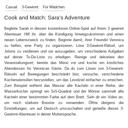
Casual
3-Gewinnt
Für Mädchen
Cook and Match: Sara's Adventure
Begleite Sarah in diesem kostenlosen Online-Spiel auf ihrem 3 gewinnt
Abenteuer. Hilf ihr, über die Kündigung hinwegzukommen und einen
neuen Lebenszweck zu finden. Beginne damit, ihrer Freundin Veronica
zu helfen, eine Party zu organisieren. Löse 3-Gewinnt-Rätsel, um
Jetons zu verdienen und sie auszugeben, um verschiedene Aufgaben
auf deiner To-Do-Liste zu erledigen. Reinige und dekoriere den
Veranstaltungsort, bereite das Menü vor und koche ein köstliches
Abendessen für Veronicas Gäste. Da du zum Lösen von 3-Gewinnt-
Rätseln auf Bewegungen beschränkt bist, versuche, verschiedene
Küchenutensilien herzustellen, um das Levelziel einfacher zu erreichen.
Zum Beispiel entfernt das Messer alle Kacheln in einer Reihe, der
Wasserkocher sprengt ein 5x5-Quadrat und der Mörser sammelt alle
Kacheln einer bestimmten Farbe auf dem Brett. Sieh dir ein Video an,
um noch stärkere Booster zu verwenden. Öffne übrigens die
Einstellungen, um auf Deutsch umzuschalten und genieße dieses 3-
Gewinnt-Abenteuer in deiner Muttersprache.