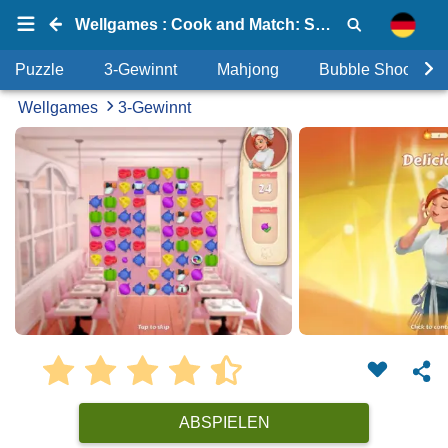
Wellgames : Cook and Match: Sara's Adventure
Puzzle
3-Gewinnt
Mahjong
Bubble Shooter
Wellgames
3-Gewinnt
ABSPIELEN