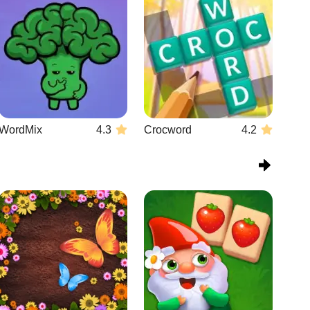
WordMix
4.3
Crocword
4.2