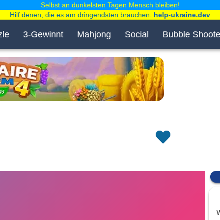
Selbst an dunkelsten Tagen Mensch bleiben!
Hilf denen, die es am dringendsten brauchen:
help-ukraine.dev
zle
3-Gewinnt
Mahjong
Social
Bubble Shoote
W