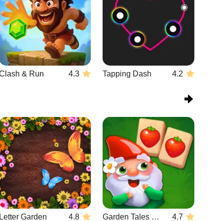
Clash & Run
4.3
Tapping Dash
4.2
Letter Garden
4.8
Garden Tales Mahjong
4.7