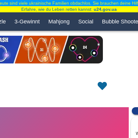
eute sind viele ukrainische Familien obdachlos. Sie brauchen deine Hilf
Erfahre, wie du Leben retten kannst:
u24.gov.ua
zle
3-Gewinnt
Mahjong
Social
Bubble Shoote
W