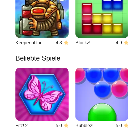
Keeper of the Grove 3
4.3
Blockz!
4.9
Beliebte Spiele
Fitz! 2
5.0
Bubblez!
5.0