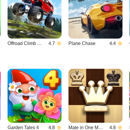
Offroad Climb 4x4
4.7
Plane Chase
4.4
Garden Tales 4
4.8
Mate in One Move
4.8