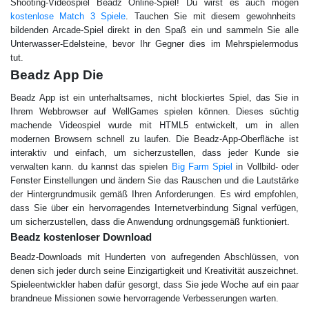
Shooting-Videospiel Beadz Online-Spiel! Du wirst es auch mögen
kostenlose Match 3 Spiele
. Tauchen Sie mit diesem gewohnheits
bildenden Arcade-Spiel direkt in den Spaß ein und sammeln Sie alle
Unterwasser-Edelsteine, bevor Ihr Gegner dies im Mehrspielermodus
tut.
Beadz App Die
Beadz App ist ein unterhaltsames, nicht blockiertes Spiel, das Sie in
Ihrem Webbrowser auf WellGames spielen können. Dieses süchtig
machende Videospiel wurde mit HTML5 entwickelt, um in allen
modernen Browsern schnell zu laufen. Die Beadz-App-Oberfläche ist
interaktiv und einfach, um sicherzustellen, dass jeder Kunde sie
verwalten kann. du kannst das spielen
Big Farm Spiel
in Vollbild- oder
Fenster Einstellungen und ändern Sie das Rauschen und die Lautstärke
der Hintergrundmusik gemäß Ihren Anforderungen. Es wird empfohlen,
dass Sie über ein hervorragendes Internetverbindung Signal verfügen,
um sicherzustellen, dass die Anwendung ordnungsgemäß funktioniert.
Beadz kostenloser Download
Beadz-Downloads mit Hunderten von aufregenden Abschlüssen, von
denen sich jeder durch seine Einzigartigkeit und Kreativität auszeichnet.
Spieleentwickler haben dafür gesorgt, dass Sie jede Woche auf ein paar
brandneue Missionen sowie hervorragende Verbesserungen warten.