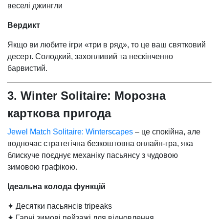
веселі джингли
Вердикт
Якщо ви любите ігри «три в ряд», то це ваш святковий
десерт. Солодкий, захопливий та нескінченно
барвистий.
3. Winter Solitaire: Морозна
карткова пригода
Jewel Match Solitaire: Winterscapes
– це спокійна, але
водночас стратегічна безкоштовна онлайн-гра, яка
блискуче поєднує механіку пасьянсу з чудовою
зимовою графікою.
Ідеальна колода функцій
✦ Десятки пасьянсів tripeaks
✦ Гарні зимові пейзажі для відновлення