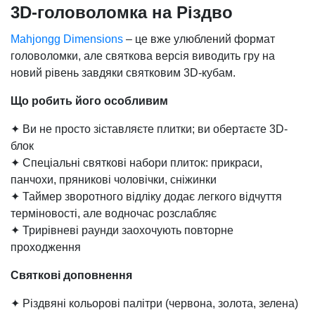
3D-головоломка на Різдво
Mahjongg Dimensions
– це вже улюблений формат
головоломки, але святкова версія виводить гру на
новий рівень завдяки святковим 3D-кубам.
Що робить його особливим
✦ Ви не просто зіставляєте плитки; ви обертаєте 3D-
блок
✦ Спеціальні святкові набори плиток: прикраси,
панчохи, пряникові чоловічки, сніжинки
✦ Таймер зворотного відліку додає легкого відчуття
терміновості, але водночас розслабляє
✦ Трирівневі раунди заохочують повторне
проходження
Святкові доповнення
✦ Різдвяні кольорові палітри (червона, золота, зелена)