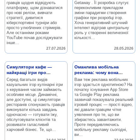
гравців щодня відвідують
Getaway .
Її розробка слугує
платформу, щом дізнаватися
переконливим прикладом
про нові релізи, вивчати
зміни парадигми створення
стратегії, дивитися
графіки при розробці ігор.
кіберспортивні турніри або
Хоча генеративний штучний
просто улюблених стрімерів.
інтелект відіграв центральну
Але останніми роками
роль у створенні величезної
YouTube почав досліджувати
кількості…
інше…
27.07.2026
28.05.2026
Симулятори кафе —
Оманлива мобільна
найкращі ігри про
реклама: чому вона
керування часом
працює
Серед багатьох видів
Вам теж реклама мобільних
казуальних ігор кулінарні ігри
ігор здається однотипною?
На
з керування часом займають
початку існування App Store
особливе місце.
Динамічні,
та Google Play реклама
але доступні, ці симулятори
зазвичай показувала реальний
ресторанів спонукають гравців
ігровий процес — прості відео,
виконувати кілька завдань
які давали гравцям чітке
одночасно — готувати їжу,
уявлення про те, що ви
обслуговувати клієнтів та
збираєтесь завантажити.
розвивати галасливий
Проте передивляючись
харчовий бізнес.
Те, що…
мобільну рекламу сьогодні,
ви…