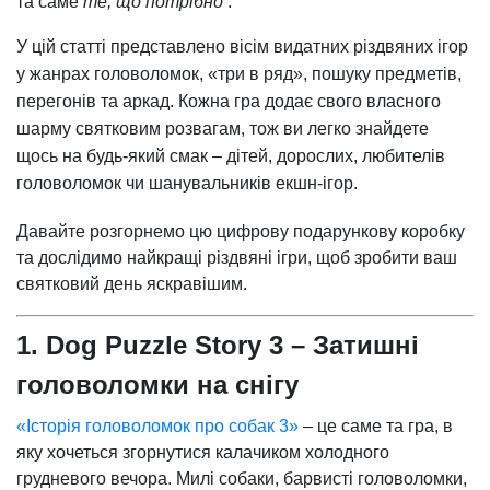
та саме
те, що потрібно
.
У цій статті представлено вісім видатних різдвяних ігор
у жанрах головоломок, «три в ряд», пошуку предметів,
перегонів та аркад. Кожна гра додає свого власного
шарму святковим розвагам, тож ви легко знайдете
щось на будь-який смак – дітей, дорослих, любителів
головоломок чи шанувальників екшн-ігор.
Давайте розгорнемо цю цифрову подарункову коробку
та дослідимо найкращі різдвяні ігри, щоб зробити ваш
святковий день яскравішим.
1. Dog Puzzle Story 3 – Затишні
головоломки на снігу
«Історія головоломок про собак 3»
– це саме та гра, в
яку хочеться згорнутися калачиком холодного
грудневого вечора. Милі собаки, барвисті головоломки,