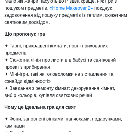
Мало які жанри пасують до Різдва краще, ніж ігри з
пошуком предметів.
«Home Makeover 2»
поєднує
задоволення від пошуку предметів із теплим, сюжетним
святковим досвідом.
Що пропонує гра
✦ Гарні, прикрашені кімнати, повні прихованих
предметів
✦ Сюжетна лінія про листи від бабусі та святковий
проект з прибирання
✦ Міні-ігри, такі як головоломки на зіставлення та
«знайди відмінності»
✦ Завдання з ремонту кімнат: декорування кімнат,
вибір кольорів, купівля святкових речей
Чому це ідеальна гра для свят
✦ Фони, заповнені вінками, панчохами, подарунками,
камінами