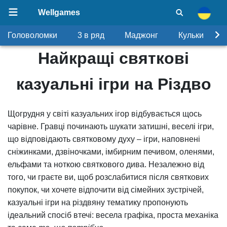
Wellgames
Головоломки
3 в ряд
Маджонг
Кульки
Найкращі святкові
казуальні ігри на Різдво
Щогрудня у світі казуальних ігор відбувається щось
чарівне. Гравці починають шукати затишні, веселі ігри,
що відповідають святковому духу – ігри, наповнені
сніжинками, дзвіночками, імбирним печивом, оленями,
ельфами та ноткою святкового дива. Незалежно від
того, чи граєте ви, щоб розслабитися після святкових
покупок, чи хочете відпочити від сімейних зустрічей,
казуальні ігри на різдвяну тематику пропонують
ідеальний спосіб втечі: весела графіка, проста механіка