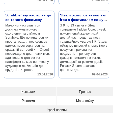
24.04.2026
23.04.2026
Scrabble: від настолки до
Steam охоплює казуальні
світового феномену
ігри з фестивалем пошуку
предметів
Мало які настільні ігри
З 9 по 13 квітня у Steam
досягли культурного
триватиме Hidden Object Fest,
охоплення та стійкості
присвячений жанру, який
Scrabble.
Що починалося як
довгий час процвітав поза
проста гра для посиденьок
традиційною увагою ПК.
Захід
вдома, перетворилося на
об'єднує широкий спектр ігор з
сравжній світовий хіт.
Скребл
пошуком прихованих
перекладено десятками мов,
предметів, пропонуючи
адаптовано для різних
гравцям тематичні знижки,
платформ та має величезну
демоверсії та рекомендації.
аудиторію любителів до
Роками Steam вважався
ерудитів.
Коротка…
центром для…
13.04.2026
09.04.2026
Контакти
Про нас
Реклама
Мапа сайту
Ігрові новини