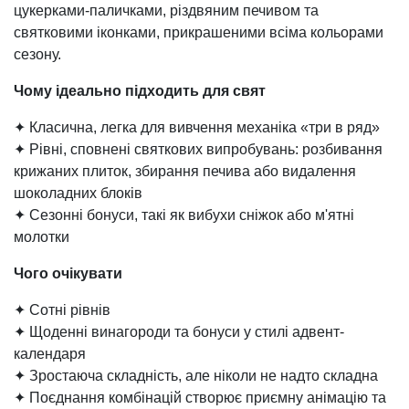
цукерками-паличками, різдвяним печивом та
святковими іконками, прикрашеними всіма кольорами
сезону.
Чому ідеально підходить для свят
✦ Класична, легка для вивчення механіка «три в ряд»
✦ Рівні, сповнені святкових випробувань: розбивання
крижаних плиток, збирання печива або видалення
шоколадних блоків
✦ Сезонні бонуси, такі як вибухи сніжок або м'ятні
молотки
Чого очікувати
✦ Сотні рівнів
✦ Щоденні винагороди та бонуси у стилі адвент-
календаря
✦ Зростаюча складність, але ніколи не надто складна
✦ Поєднання комбінацій створює приємну анімацію та