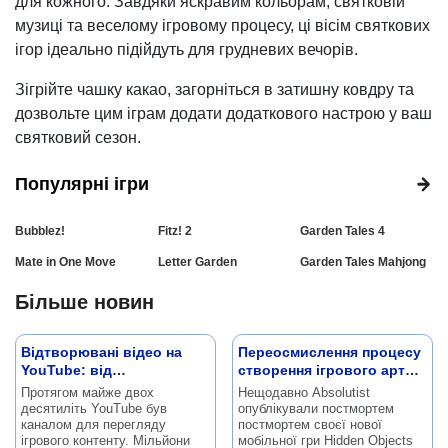
для кожного. Завдяки яскравим кольорам, святковій
музиці та веселому ігровому процесу, ці вісім святкових
ігор ідеально підійдуть для грудневих вечорів.
Зігрійте чашку какао, загорніться в затишну ковдру та
дозвольте цим іграм додати додаткового настрою у ваш
святковий сезон.
Популярні ігри
Bubblez!
Fitz! 2
Garden Tales 4
Mate in One Move
Letter Garden
Garden Tales Mahjong
Більше новин
Відтворювані відео на
Переосмислення процесу
YouTube: від
створення ігрового арту
експерименту до
на прикладі Hidden
Протягом майже двох
Нещодавно Absolutist
офіційного контенту
Objects Getaway
десятиліть YouTube був
опублікували постмортем
каналом для перегляду
постмортем своєї нової
ігрового контенту.
Мільйони
мобільної гри Hidden Objects