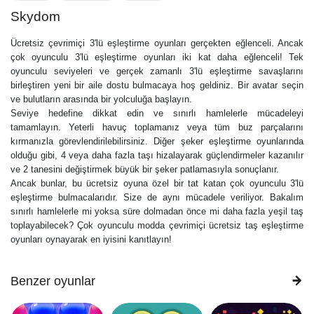
Skydom
Ücretsiz çevrimiçi 3'lü eşleştirme oyunları gerçekten eğlenceli. Ancak
çok oyunculu 3'lü eşleştirme oyunları iki kat daha eğlenceli! Tek
oyunculu seviyeleri ve gerçek zamanlı 3'lü eşleştirme savaşlarını
birleştiren yeni bir aile dostu bulmacaya hoş geldiniz. Bir avatar seçin
ve bulutların arasında bir yolculuğa başlayın.
Seviye hedefine dikkat edin ve sınırlı hamlelerle mücadeleyi
tamamlayın. Yeterli havuç toplamanız veya tüm buz parçalarını
kırmanızla görevlendirilebilirsiniz. Diğer şeker eşleştirme oyunlarında
olduğu gibi, 4 veya daha fazla taşı hizalayarak güçlendirmeler kazanılır
ve 2 tanesini değiştirmek büyük bir şeker patlamasıyla sonuçlanır.
Ancak bunlar, bu ücretsiz oyuna özel bir tat katan çok oyunculu 3'lü
eşleştirme bulmacalarıdır. Size de aynı mücadele veriliyor. Bakalım
sınırlı hamlelerle mi yoksa süre dolmadan önce mi daha fazla yeşil taş
toplayabilecek? Çok oyunculu modda çevrimiçi ücretsiz taş eşleştirme
oyunları oynayarak en iyisini kanıtlayın!
Benzer oyunlar