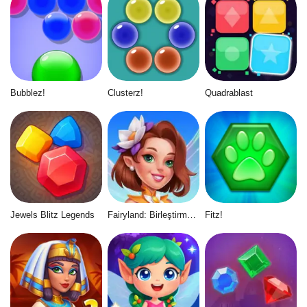
Bubblez!
Clusterz!
Quadrablast
Jewels Blitz Legends
Fairyland: Birleştirme ve Büyü
Fitz!