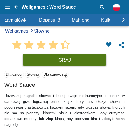
Wellgames : Word Sauce
Łamigłówki
Dopasuj 3
Mahjong
Kulki
Uk
Wellgames
Słowne
GRAJ
Dla dzieci
Słowne
Dla dziewcząt
Word Sauce
Rozwiązuj zagadki słowne i buduj swoje restauracyjne imperium w
darmowej grze logicznej online. Łącz litery, aby ułożyć słowa, i
podgrzewaj ciasteczko za każdym razem, gdy ułożysz słowa, których
nie ma na planszy. Napełnij słoik z ciasteczkami, aby otrzymać
dodatkowe monety, lub złap klaps, aby obejrzeć film i zdobyć hojną
nagrodę.