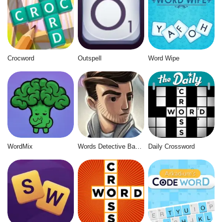
Crocword
Outspell
Word Wipe
WordMix
Words Detective Bank Heist
Daily Crossword