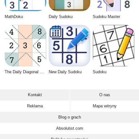
MathDoku
Daily Sudoku
Sudoku Master
The Daily Diagonal Sudoku
New Daily Sudoku
Sudoku
Kontakt
O nas
Reklama
Mapa witryny
Blog o grach
Absolutist.com