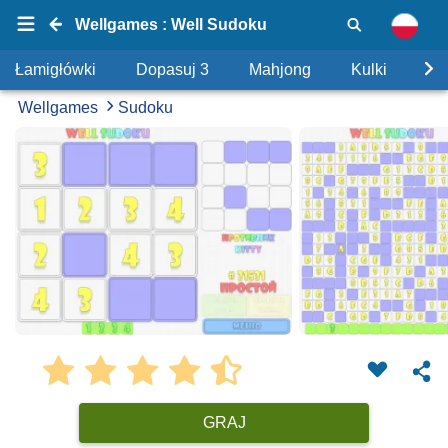
Wellgames : Well Sudoku
Łamigłówki
Dopasuj 3
Mahjong
Kulki
Uk
Wellgames
Sudoku
GRAJ