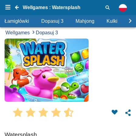
Wellgames : Watersplash
Łamigłówki
Dopasuj 3
Mahjong
Kulki
Uk
Wellgames
Dopasuj 3
Watersplash