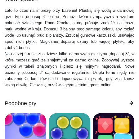
Lato to czas na imprezę przy basenie! Pluskaj się wodą w darmowej
grze typu „dopasuj 3” online. Pomóż dwóm sympatycznym wydrom
pokonać wściekłego Pana Crocka, który próbuje znaleźć najlepsze
parki wodne w kraju. Dopasuj 3 balony tego samego koloru, aby rozlać
wodę lub usunąć brud z planszy. Zrzucaj gumowe kaczuszki, usuwając
spod nich płytki. Magicznie dopasuj cztery lub więcej płytek, aby
zdobyć bonus.
Na naszej stronie znajdziesz kilka darmowych gier typu „dopasuj 3”, w
które możesz grać ze znajomymi za darmo online. Zdobywaj wyższe
wyniki w tabeli znajomych i ciesz się hojnymi nagrodami. Nowe
poziomy „dopasuj 3” są dodawane regularnie. Dzięki temu nigdy nie
zabraknie Ci łamigłówek do dopasowywania płytek, gdy znajdziesz
wolną chwilę. Ciesz się orzeźwiającymi letnimi grami online!
Podobne gry