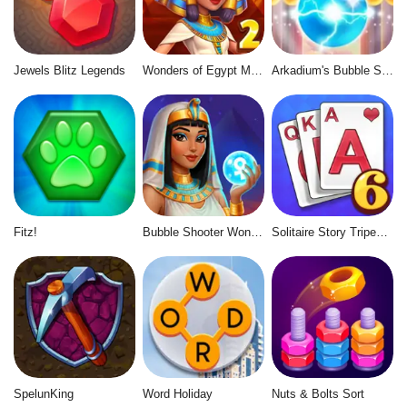
Jewels Blitz Legends
Wonders of Egypt Match 2
Arkadium's Bubble Shooter
Fitz!
Bubble Shooter Wonders of Egypt
Solitaire Story Tripeaks 6
SpelunKing
Word Holiday
Nuts & Bolts Sort