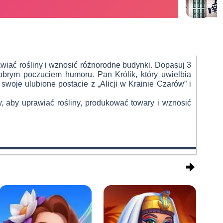
Adver
awiać rośliny i wznosić różnorodne budynki. Dopasuj 3
dobrym poczuciem humoru. Pan Królik, który uwielbia
woje ulubione postacie z „Alicji w Krainie Czarów” i
y, aby uprawiać rośliny, produkować towary i wznosić