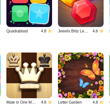
Quadrablast
4.8
Jewels Blitz Legends
4.6
Mate in One Move
4.8
Letter Garden
4.8