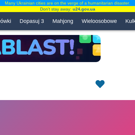
Many Ukrainian cities are on the verge of a humanitarian disaster.
Don't stay away:
u24.gov.ua
łówki
Dopasuj 3
Mahjong
Wieloosobowe
Kulk