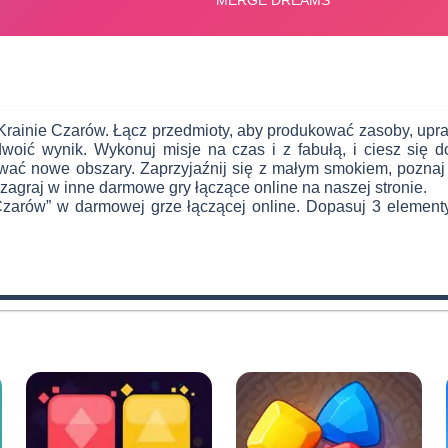
w Krainie Czarów. Łącz przedmioty, aby produkować zasoby, upr
woić wynik. Wykonuj misje na czas i z fabułą, i ciesz się 
ać nowe obszary. Zaprzyjaźnij się z małym smokiem, poznaj s
 zagraj w inne darmowe gry łączące online na naszej stronie.
 Czarów” w darmowej grze łączącej online. Dopasuj 3 element