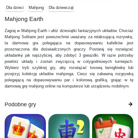
Dla dzieci
Mahjong
Dla dziewcząt
Mahjong Earth
Zagraj w Mahjong Earth i ułóż dziesiątki fantazyjnych układów. Chociaż
Mahjong Solitaire jest powszechnie uważany za relaksującą rozrywkę,
ta darmowa gra polegająca na dopasowywaniu kafelków jest
przeznaczona dla doświadczonych graczy. Postaraj się rozwiązać
układankę jak najszybciej, aby zdobyć 3 gwiazdki. W razie potrzeby
powtórz układy i zostań zwycięzcą w cotygodniowych turniejach.
Wybierz tryb szybkiej gry, aby rozwiązać losową łamigłówkę lub
przejrzyj kolekcję układów mahjonga. Ciesz się zabawną rozgrywką
polegającą na dopasowywaniu par i kolorową grafiką, grając w tę
darmową grę mahjong online na komputerze lub urządzeniu mobilnym.
Podobne gry