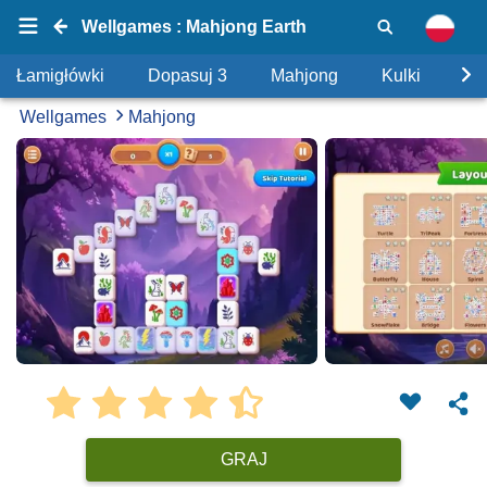
Wellgames : Mahjong Earth
Łamigłówki
Dopasuj 3
Mahjong
Kulki
Uk
Wellgames
Mahjong
GRAJ