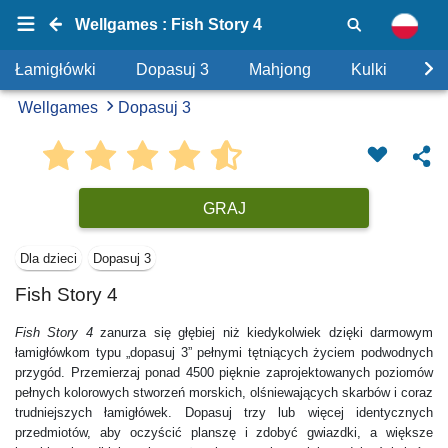
Wellgames : Fish Story 4
Łamigłówki
Dopasuj 3
Mahjong
Kulki
Uk
Wellgames
Dopasuj 3
GRAJ
Dla dzieci
Dopasuj 3
Fish Story 4
Fish Story 4
zanurza się głębiej niż kiedykolwiek dzięki darmowym
łamigłówkom typu „dopasuj 3” pełnymi tętniących życiem podwodnych
przygód. Przemierzaj ponad 4500 pięknie zaprojektowanych poziomów
pełnych kolorowych stworzeń morskich, olśniewających skarbów i coraz
trudniejszych łamigłówek. Dopasuj trzy lub więcej identycznych
przedmiotów, aby oczyścić planszę i zdobyć gwiazdki, a większe