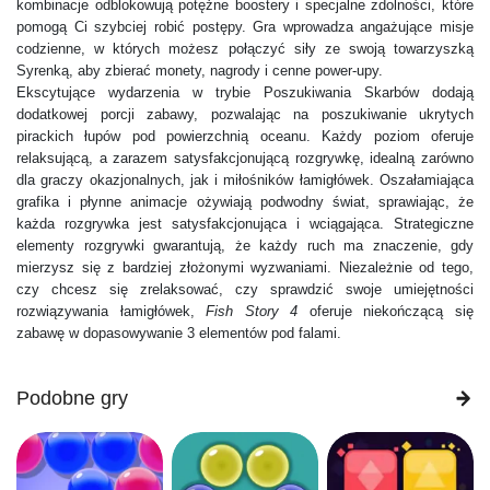
kombinacje odblokowują potężne boostery i specjalne zdolności, które
pomogą Ci szybciej robić postępy. Gra wprowadza angażujące misje
codzienne, w których możesz połączyć siły ze swoją towarzyszką
Syrenką, aby zbierać monety, nagrody i cenne power-upy.
Ekscytujące wydarzenia w trybie Poszukiwania Skarbów dodają
dodatkowej porcji zabawy, pozwalając na poszukiwanie ukrytych
pirackich łupów pod powierzchnią oceanu. Każdy poziom oferuje
relaksującą, a zarazem satysfakcjonującą rozgrywkę, idealną zarówno
dla graczy okazjonalnych, jak i miłośników łamigłówek. Oszałamiająca
grafika i płynne animacje ożywiają podwodny świat, sprawiając, że
każda rozgrywka jest satysfakcjonująca i wciągająca. Strategiczne
elementy rozgrywki gwarantują, że każdy ruch ma znaczenie, gdy
mierzysz się z bardziej złożonymi wyzwaniami. Niezależnie od tego,
czy chcesz się zrelaksować, czy sprawdzić swoje umiejętności
rozwiązywania łamigłówek,
Fish Story 4
oferuje niekończącą się
zabawę w dopasowywanie 3 elementów pod falami.
Podobne gry