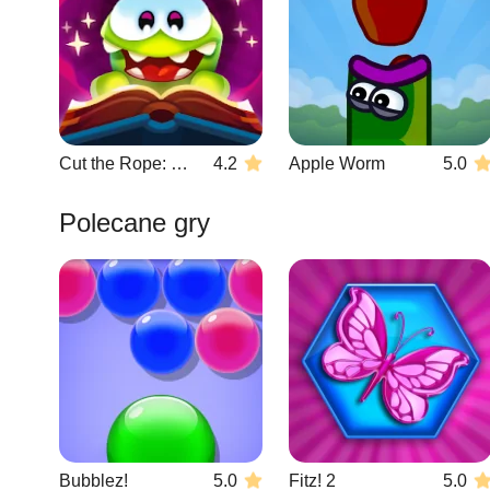
Cut the Rope: Magic
4.2
Apple Worm
5.0
Polecane gry
Bubblez!
5.0
Fitz! 2
5.0