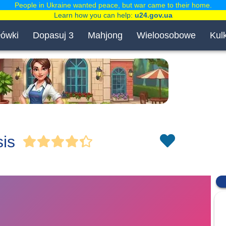
People in Ukraine wanted peace, but war came to their home.
Learn how you can help:
u24.gov.ua
łówki
Dopasuj 3
Mahjong
Wieloosobowe
Kulk
sis