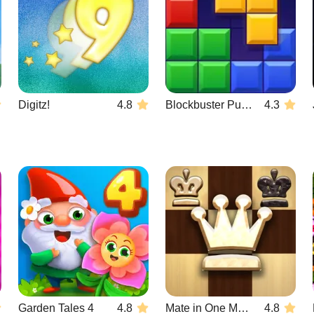
Digitz!
4.8
Blockbuster Puzzle
4.3
Garden Tales 4
4.8
Mate in One Move
4.8