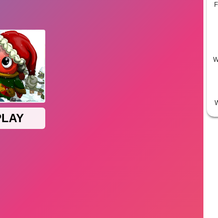
F
W
W