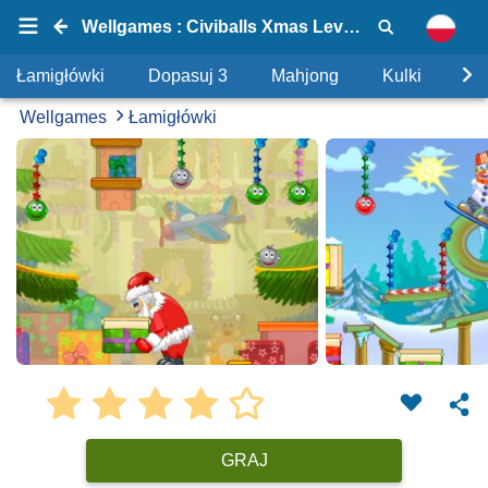
Wellgames : Civiballs Xmas Levels Pack
Łamigłówki
Dopasuj 3
Mahjong
Kulki
Uk
Wellgames
Łamigłówki
GRAJ