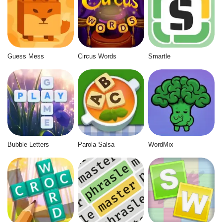
Guess Mess
Circus Words
Smartle
Bubble Letters
Parola Salsa
WordMix