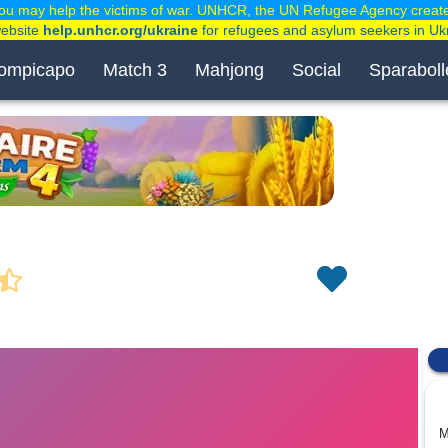
ou may help the victims of war. UNHCR, the UN Refugee Agency creat
website
help.unhcr.org/ukraine
for refugees and asylum seekers in Uk
ompicapo
Match 3
Mahjong
Social
Sparaboll
M