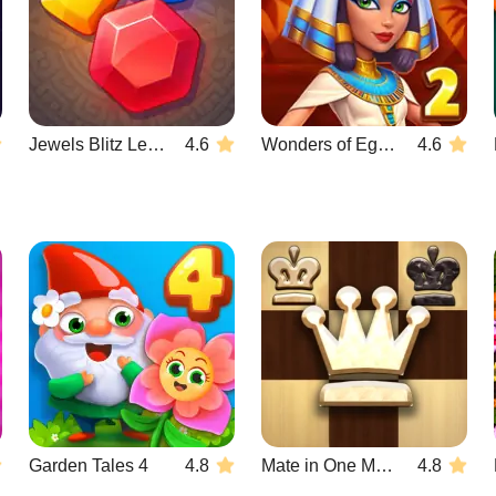
Jewels Blitz Legends
4.6
Wonders of Egypt Match 2
4.6
Garden Tales 4
4.8
Mate in One Move
4.8