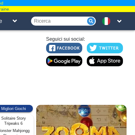
ed
raine.
e
Seguici sui social:
Migliori Giochi
Solitaire Story
Tripeaks 6
onster Mahjongg