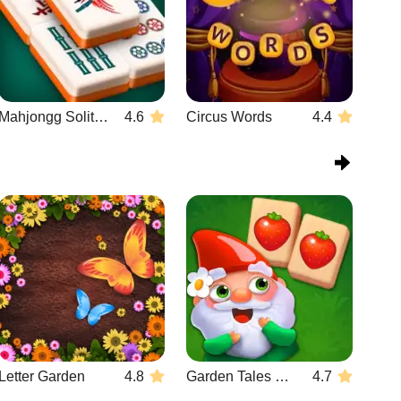
Mahjongg Solitaire
4.6
Circus Words
4.4
Letter Garden
4.8
Garden Tales Mahjong
4.7