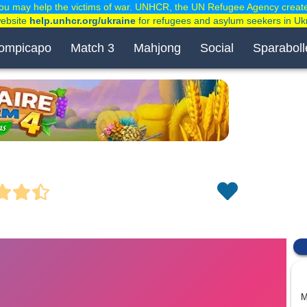
ou may help the victims of war. UNHCR, the UN Refugee Agency creat
website
help.unhcr.org/ukraine
for refugees and asylum seekers in Uk
ompicapo
Match 3
Mahjong
Social
Sparaboll
M