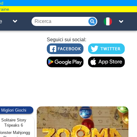
ed
raine.
e
Seguici sui social:
Migliori Giochi
Solitaire Story
Tripeaks 6
onster Mahjongg