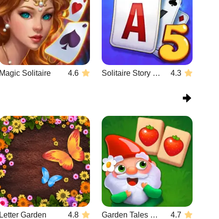
Magic Solitaire
4.6
Solitaire Story TriPeaks 5
4.3
Letter Garden
4.8
Garden Tales Mahjong
4.7