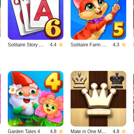
Solitaire Story Tripeaks 6
4.4
Solitaire Farm Seasons 5
4.3
Garden Tales 4
4.8
Mate in One Move
4.8