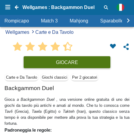
Wellgames : Backgammon Duel
Rompicapo
Match 3
Mahjong
Sparabolle
Wellgames
Carte e Da Tavolo
GIOCARE
Carte e Da Tavolo
Giochi сlassici
Per 2 giocatori
Backgammon Duel
Gioca
a Backgammon Duel
, una versione online gratuita di uno dei
giochi da tavolo più antichi e amati al mondo. Che tu lo conosca come
Tavli
(Grecia),
Tawla
(Egitto) o
Takteh
(Iran), questo classico senza
tempo è ora disponibile per mettere alla prova la tua strategia e la tua
fortuna.
Padroneggia le regole: