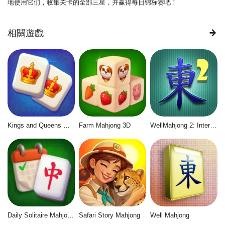
地使用它们，收集关卡的全部三星，并赢得每日锦标赛吧！
相關遊戲
Kings and Queens Mahjong
Farm Mahjong 3D
WellMahjong 2: Internet Community
Daily Solitaire Mahjong Classic
Safari Story Mahjong
Well Mahjong