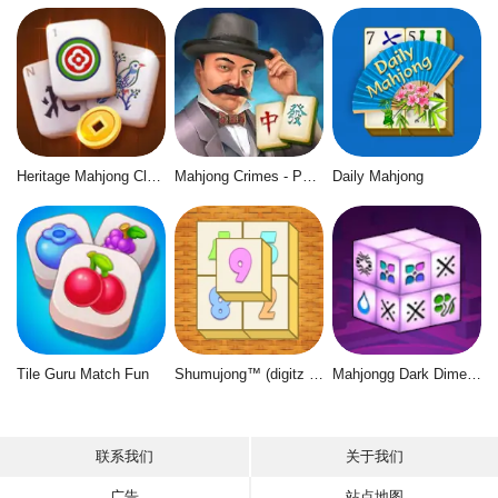
Heritage Mahjong Classic
Mahjong Crimes - Puzzle Story
Daily Mahjong
Tile Guru Match Fun
Shumujong™ (digitz mahjong)
Mahjongg Dark Dimensions
联系我们
关于我们
广告
站点地图