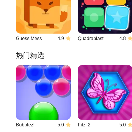
Guess Mess
4.9
Quadrablast
4.8
热门精选
Bubblez!
5.0
Fitz! 2
5.0