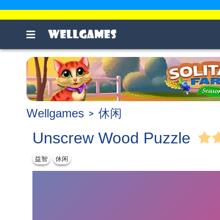
Wellgames
休闲
Unscrew Wood Puzzle
益智
休闲