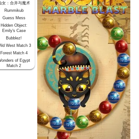
仙女：合并与魔术
Rummikub
Guess Mess
Hidden Object:
Emily's Case
Bubblez!
ild West Match 3
Forest Match 4
onders of Egypt
Match 2