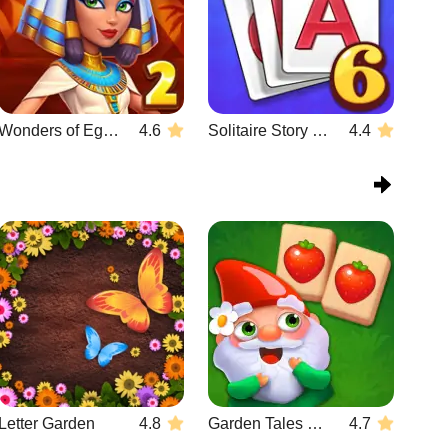
Wonders of Egypt Match 2
4.6
Solitaire Story Tripeaks 6
4.4
Letter Garden
4.8
Garden Tales Mahjong
4.7