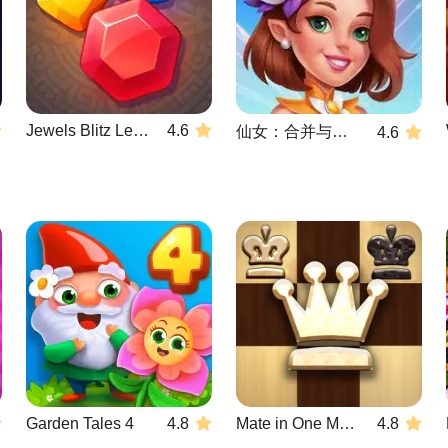
Jewels Blitz Legends
4.6
仙女：合并与魔术
4.6
Garden Tales 4
4.8
Mate in One Move
4.8