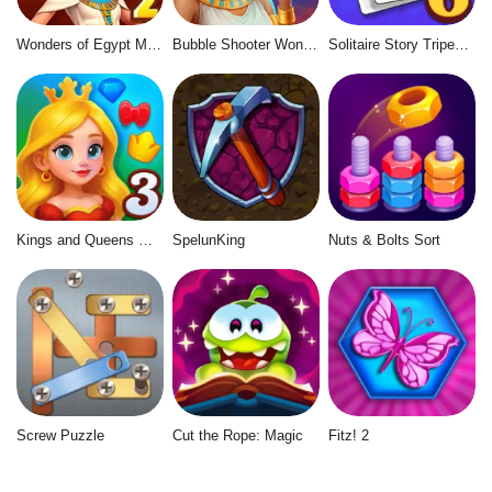
Wonders of Egypt Match 2
Bubble Shooter Wonders of Egypt
Solitaire Story Tripeaks 6
Kings and Queens Match 3
SpelunKing
Nuts & Bolts Sort
Screw Puzzle
Cut the Rope: Magic
Fitz! 2