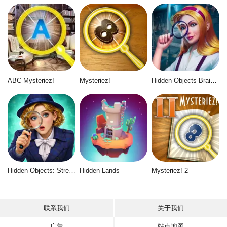
ABC Mysteriez!
Mysteriez!
Hidden Objects Brain Teaser
Hidden Objects: Street of Secrets
Hidden Lands
Mysteriez! 2
联系我们
关于我们
广告
站点地图