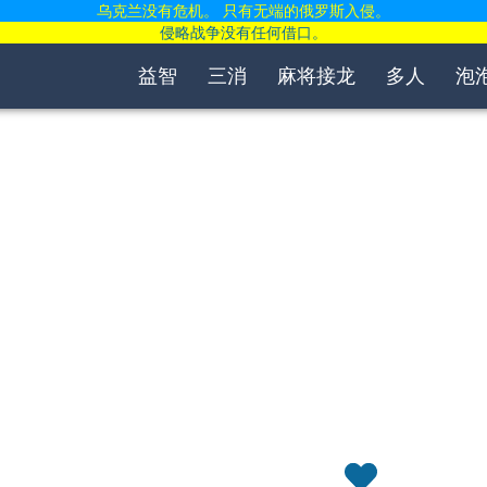
乌克兰没有危机。 只有无端的俄罗斯入侵。
侵略战争没有任何借口。
益智
三消
麻将接龙
多人
泡