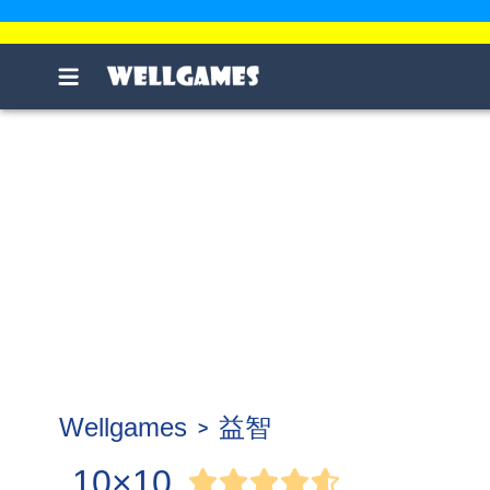
Wellgames
益智
10×10