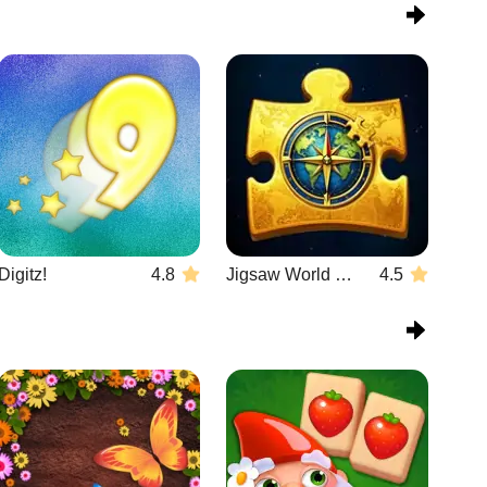
Digitz!
4.8
Jigsaw World Challenge
4.5