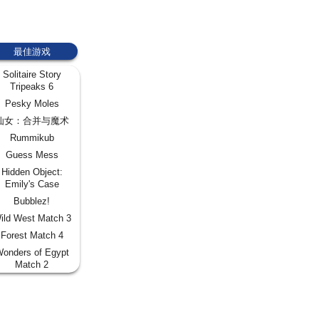
最佳游戏
Solitaire Story
Tripeaks 6
Pesky Moles
仙女：合并与魔术
Rummikub
Guess Mess
Hidden Object:
Emily's Case
Bubblez!
ild West Match 3
Forest Match 4
onders of Egypt
Match 2