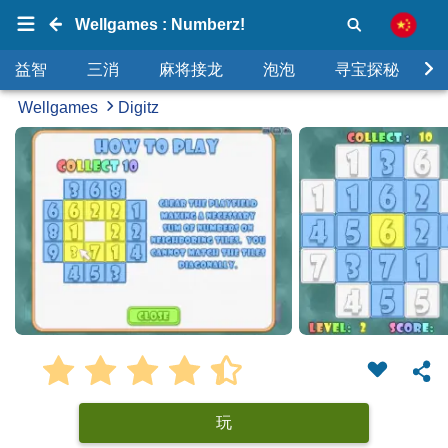
Wellgames : Numberz!
益智
三消
麻将接龙
泡泡
寻宝探秘
Wellgames
Digitz
玩