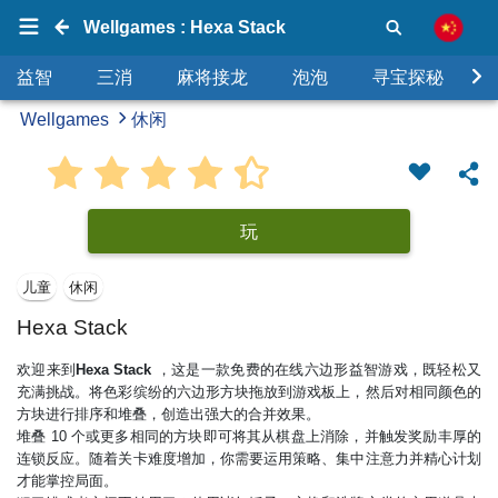
Wellgames : Hexa Stack
益智
三消
麻将接龙
泡泡
寻宝探秘
Wellgames
休闲
玩
儿童
休闲
Hexa Stack
欢迎来到
Hexa Stack
，这是一款免费的在线六边形益智游戏，既轻松又
充满挑战。将色彩缤纷的六边形方块拖放到游戏板上，然后对相同颜色的
方块进行排序和堆叠，创造出强大的合并效果。
堆叠 10 个或更多相同的方块即可将其从棋盘上消除，并触发奖励丰厚的
连锁反应。随着关卡难度增加，你需要运用策略、集中注意力并精心计划
才能掌控局面。