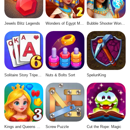
Jewels Blitz Legends
Wonders of Egypt Match 2
Bubble Shooter Wonders of Egypt
Solitaire Story Tripeaks 6
Nuts & Bolts Sort
SpelunKing
Kings and Queens Match 3
Screw Puzzle
Cut the Rope: Magic