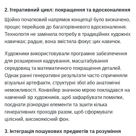
2. Ітеративний цикл: покращення та вдосконалення
Щойно початковий напрямок концепції було визначено,
процес перейшов до багаторівневого вдосконалення.
Технологія не замінила потребу в традиційних художніх
навичках; радше, вона змістила фокус цих навичок.
Художники використовували програмне забезпечення
для розширення кадрування, масштабування
середовищ та математичного покращення деталей.
Однак ранні генеративні результати часто спричиняли
візуальні артефакти, структурні збої або анатомічні
неможливості. Конвейер значною мірою покладався на
навчений зір художників, щоб зафарбувати помилки,
поєднати різнорідні елементи та зшити кілька
генеративних проходів разом, щоб сформувати
цілісний, високоякісний фон.
3. Інтеграція пошукових предметів та розуміння