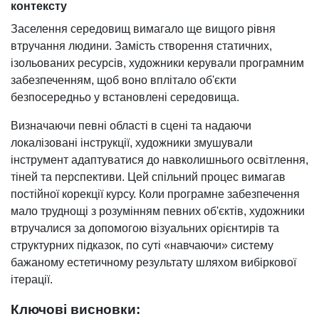
контексту
Заселення середовищ вимагало ще вищого рівня
втручання людини. Замість створення статичних,
ізольованих ресурсів, художники керували програмним
забезпеченням, щоб воно вплітало об'єкти
безпосередньо у встановлені середовища.
Визначаючи певні області в сцені та надаючи
локалізовані інструкції, художники змушували
інструмент адаптуватися до навколишнього освітлення,
тіней та перспективи. Цей спільний процес вимагав
постійної корекції курсу. Коли програмне забезпечення
мало труднощі з розумінням певних об'єктів, художники
втручалися за допомогою візуальних орієнтирів та
структурних підказок, по суті «навчаючи» систему
бажаному естетичному результату шляхом вибіркової
ітерації.
Ключові висновки: