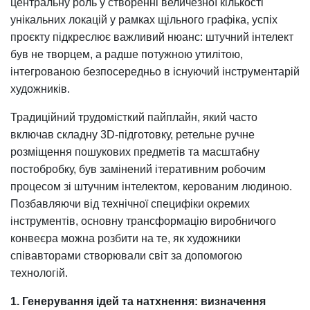
центральну роль у створенні величезної кількості
унікальних локацій у рамках щільного графіка, успіх
проєкту підкреслює важливий нюанс: штучний інтелект
був не творцем, а радше потужною утилітою,
інтегрованою безпосередньо в існуючий інструментарій
художників.
Традиційний трудомісткий пайплайн, який часто
включав складну 3D-підготовку, ретельне ручне
розміщення пошукових предметів та масштабну
постобробку, був замінений ітеративним робочим
процесом зі штучним інтелектом, керованим людиною.
Позбавляючи від технічної специфіки окремих
інструментів, основну трансформацію виробничого
конвеєра можна розбити на те, як художники
співавторами створювали світ за допомогою
технологій.
1. Генерування ідей та натхнення: визначення