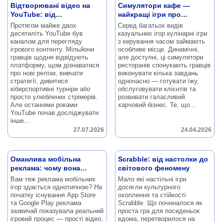
Відтворювані відео на
Симулятори кафе —
YouTube: від
найкращі ігри про
експерименту до
керування часом
Протягом майже двох
Серед багатьох видів
офіційного контенту
десятиліть YouTube був
казуальних ігор кулінарні ігри
каналом для перегляду
з керування часом займають
ігрового контенту.
Мільйони
особливе місце.
Динамічні,
гравців щодня відвідують
але доступні, ці симулятори
платформу, щом дізнаватися
ресторанів спонукають гравців
про нові релізи, вивчати
виконувати кілька завдань
стратегії, дивитися
одночасно — готувати їжу,
кіберспортивні турніри або
обслуговувати клієнтів та
просто улюблених стрімерів.
розвивати галасливий
Але останніми роками
харчовий бізнес.
Те, що…
YouTube почав досліджувати
інше…
27.07.2026
24.04.2026
Оманлива мобільна
Scrabble: від настолки до
реклама: чому вона
світового феномену
працює
Вам теж реклама мобільних
Мало які настільні ігри
ігор здається однотипною?
На
досягли культурного
початку існування App Store
охоплення та стійкості
та Google Play реклама
Scrabble.
Що починалося як
зазвичай показувала реальний
проста гра для посиденьок
ігровий процес — прості відео,
вдома, перетворилося на