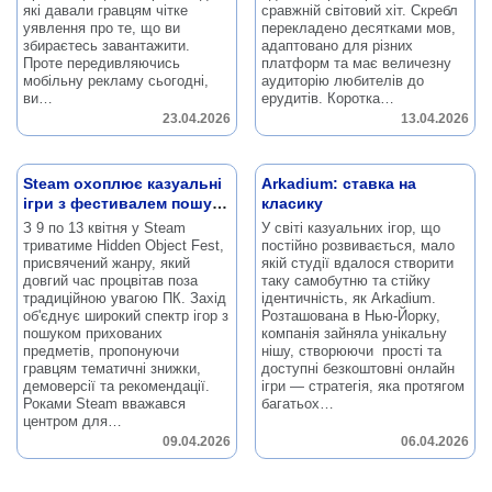
які давали гравцям чітке
сравжній світовий хіт.
Скребл
уявлення про те, що ви
перекладено десятками мов,
збираєтесь завантажити.
адаптовано для різних
Проте передивляючись
платформ та має величезну
мобільну рекламу сьогодні,
аудиторію любителів до
ви…
ерудитів.
Коротка…
23.04.2026
13.04.2026
Steam охоплює казуальні
Arkadium: ставка на
ігри з фестивалем пошуку
класику
предметів
З 9 по 13 квітня у Steam
У світі казуальних ігор, що
триватиме Hidden Object Fest,
постійно розвивається, мало
присвячений жанру, який
якій студії вдалося створити
довгий час процвітав поза
таку самобутню та стійку
традиційною увагою ПК.
Захід
ідентичність, як Arkadium.
об'єднує широкий спектр ігор з
Розташована в Нью-Йорку,
пошуком прихованих
компанія зайняла унікальну
предметів, пропонуючи
нішу, створюючи прості та
гравцям тематичні знижки,
доступні безкоштовні онлайн
демоверсії та рекомендації.
ігри — стратегія, яка протягом
Роками Steam вважався
багатьох…
центром для…
09.04.2026
06.04.2026