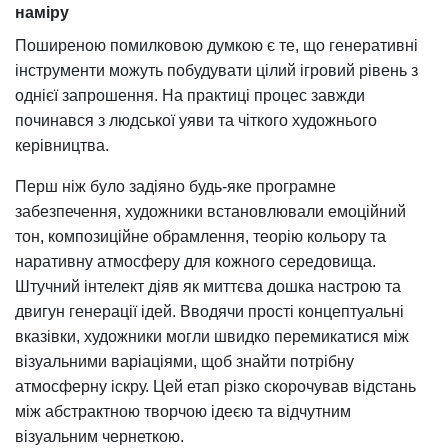
наміру
Поширеною помилковою думкою є те, що генеративні
інструменти можуть побудувати цілий ігровий рівень з
однієї запрошення. На практиці процес завжди
починався з людської уяви та чіткого художнього
керівництва.
Перш ніж було задіяно будь-яке програмне
забезпечення, художники встановлювали емоційний
тон, композиційне обрамлення, теорію кольору та
наративну атмосферу для кожного середовища.
Штучний інтелект діяв як миттєва дошка настрою та
двигун генерації ідей. Вводячи прості концептуальні
вказівки, художники могли швидко перемикатися між
візуальними варіаціями, щоб знайти потрібну
атмосферну іскру. Цей етап різко скорочував відстань
між абстрактною творчою ідеєю та відчутним
візуальним чернеткою.