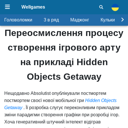
Wellgames
Головоломки
3 в ряд
Маджонг
Кульки
Переосмислення процесу
створення ігрового арту
на прикладі Hidden
Objects Getaway
Нещодавно Absolutist опублікували постмортем
постмортем своєї нової мобільної гри
Hidden Objects
Getaway
. Її розробка слугує переконливим прикладом
зміни парадигми створення графіки при розробці ігор.
Хоча генеративний штучний інтелект відіграв