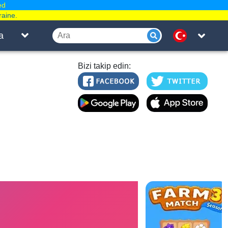
ed
raine.
a
Bizi takip edin: