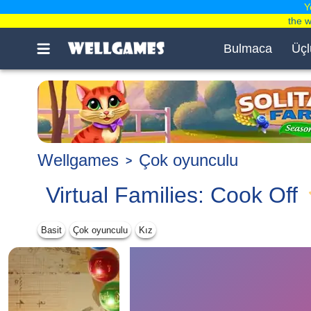
Y
the 
Bulmaca
Üçl
Wellgames
Çok oyunculu
Virtual Families: Cook Off
Basit
Çok oyunculu
Kız