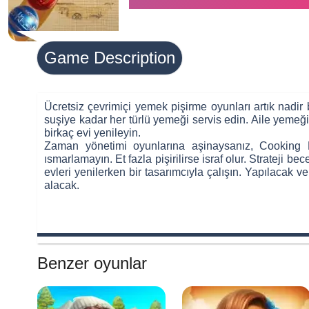
Game Description
Advertisement
Ücretsiz çevrimiçi yemek pişirme oyunları artık nadi
suşiye kadar her türlü yemeği servis edin. Aile yemeği v
birkaç evi yenileyin.
Zaman yönetimi oyunlarına aşinaysanız, Cooking D
ısmarlamayın. Et fazla pişirilirse israf olur. Strateji 
evleri yenilerken bir tasarımcıyla çalışın. Yapılacak v
alacak.
Benzer oyunlar