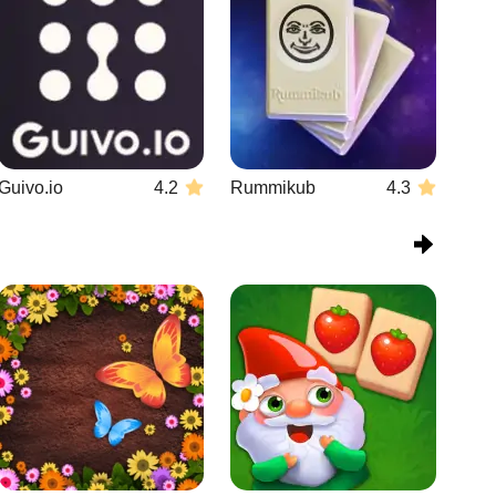
Guivo.io
4.2
Rummikub
4.3