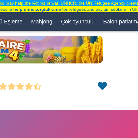
ou may help the victims of war. UNHCR, the UN Refugee Agency creat
website
help.unhcr.org/ukraine
for refugees and asylum seekers in Uk
ü Eşleme
Mahjong
Çok oyunculu
Balon patlatm