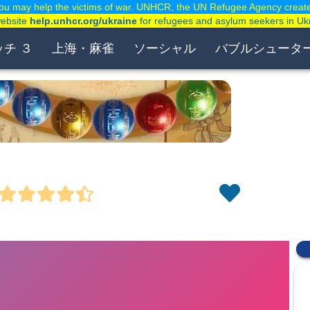
ou may help the victims of war. UNHCR, the UN Refugee Agency creat
website
help.unhcr.org/ukraine
for refugees and asylum seekers in Uk
ッチ ３
上海・麻雀
ソーシャル
バブルシュータ