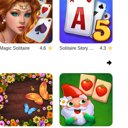
Magic Solitaire
4.6
Solitaire Story TriPeaks 5
4.3