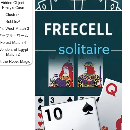
Hidden Object:
Emily's Case
Clusterz!
Bubblez!
ild West Match 3
アップル・ワーム
Forest Match 4
onders of Egypt
Match 2
t the Rope: Magic