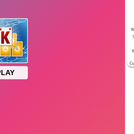
W
W
Cu