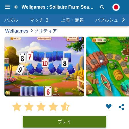
Wellgames : Solitaire Farm Seasons 2
パズル
マッチ ３
上海・麻雀
バブルシュータ
Wellgames
ソリティア
プレイ