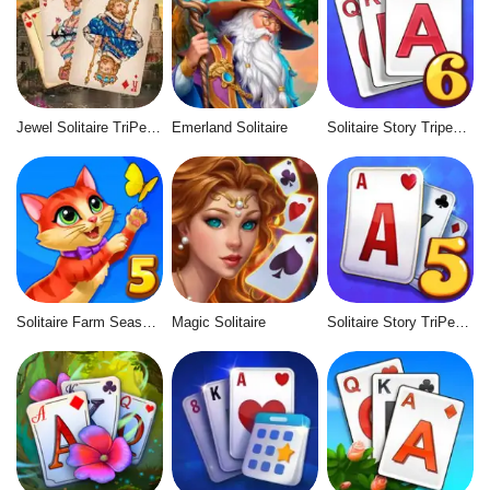
Jewel Solitaire TriPeaks
Emerland Solitaire
Solitaire Story Tripeaks 6
Solitaire Farm Seasons 5
Magic Solitaire
Solitaire Story TriPeaks 5