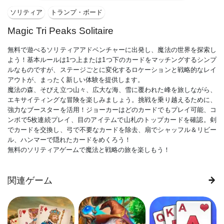
ソリティア
トランプ・ボード
Magic Tri Peaks Solitaire
無料で遊べるソリティアアドベンチャーに出発し、魔法の世界を探索し
よう！基本ルールは1つ上または1つ下のカードをマッチングするシンプ
ルなものですが、ステージごとに変化するロケーションと戦略的なレイ
アウトが、まったく新しい体験を提供します。
魔法の森、そびえ立つ山々、広大な海、雪に覆われた峰を旅しながら、
エキサイティングな冒険を楽しみましょう。挑戦を乗り越えるために、
強力なブースターを活用！ジョーカーはどのカードでもプレイ可能、コ
ンボで5枚連続プレイ、目のアイテムで山札のトップカードを確認。剣
でカードを交換し、弓で不要なカードを除去、扇でシャッフル＆リビー
ル、ハンマーで隠れたカードをめくろう！
無料のソリティアゲームで魔法と戦略の旅を楽しもう！
関連ゲーム