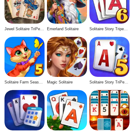
Jewel Solitaire TriPeaks
Emerland Solitaire
Solitaire Story Tripeaks 6
Solitaire Farm Seasons 5
Magic Solitaire
Solitaire Story TriPeaks 5