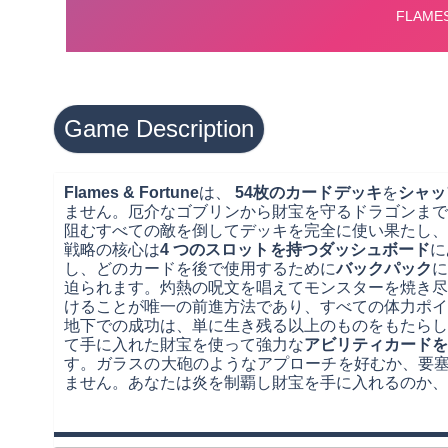
Game Description
Flames & Fortune
は、
54枚のカードデッキ
を
シャッ
ません。厄介なゴブリンから財宝を守るドラゴンまで
阻むすべての敵を倒してデッキを完全に使い果たし、
戦略の核心は
4 つのスロットを持つダッシュボード
に
し、どのカードを後で使用するために
バックパック
に
迫られます。灼熱の呪文を唱えてモンスターを焼き尽
けることが唯一の前進方法であり、すべての体力ポイ
地下での成功は、単に生き残る以上のものをもたらし
て手に入れた財宝を使って強力な
アビリティカードを
す。ガラスの大砲のようなアプローチを好むか、要塞
ません。あなたは炎を制覇し財宝を手に入れるのか、