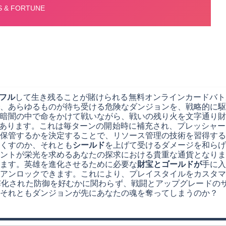
フル
して生き残ることが賭けられる無料オンラインカードバト
、あらゆるものが待ち受ける危険なダンジョンを、戦略的に駆
暗闇の中で命をかけて戦いながら、戦いの残り火を文字通り財
あります。これは毎ターンの開始時に補充され、プレッシャー
保管するかを決定することで、リソース管理の技術を習得する
くすのか、それとも
シールド
を上げて受けるダメージを和らげ
ントが栄光を求めるあなたの探求における貴重な通貨となりま
ます。英雄を進化させるために必要な
財宝とゴールドが
手に入
アンロックできます。これにより、プレイスタイルをカスタマ
化された防御を好むかに関わらず、戦闘とアップグレードのサ
それともダンジョンが先にあなたの魂を奪ってしまうのか？