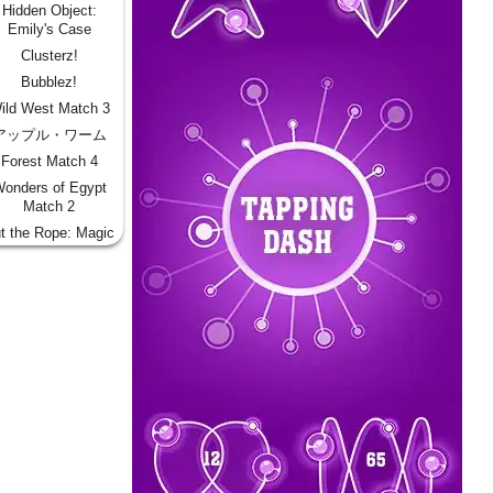
Hidden Object:
Emily's Case
Clusterz!
Bubblez!
ild West Match 3
アップル・ワーム
Forest Match 4
onders of Egypt
Match 2
t the Rope: Magic