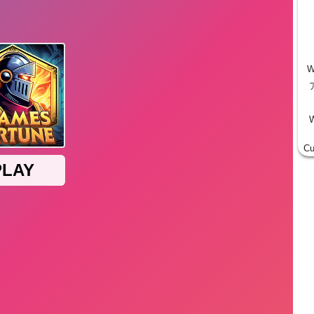
W
W
Cu