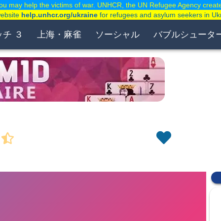
ou may help the victims of war. UNHCR, the UN Refugee Agency creat
website
help.unhcr.org/ukraine
for refugees and asylum seekers in Uk
ッチ ３
上海・麻雀
ソーシャル
バブルシュータ