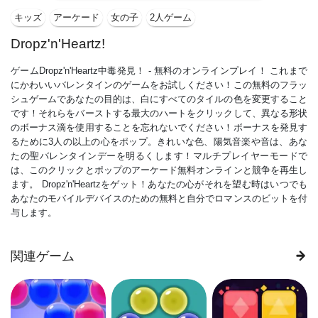
キッズ
アーケード
女の子
2人ゲーム
Dropz'n'Heartz!
ゲームDropz'n'Heartz中毒発見！ - 無料のオンラインプレイ！ これまで
にかわいいバレンタインのゲームをお試しください！この無料のフラッ
シュゲームであなたの目的は、白にすべてのタイルの色を変更すること
です！それらをバーストする最大のハートをクリックして、異なる形状
のボーナス滴を使用することを忘れないでください！ボーナスを発見す
るために3人の以上の心をポップ。きれいな色、陽気音楽や音は、あな
たの聖バレンタインデーを明るくします！マルチプレイヤーモードで
は、このクリックとポップのアーケード無料オンラインと競争を再生し
ます。 Dropz'n'Heartzをゲット！あなたの心がそれを望む時はいつでも
あなたのモバイルデバイスのための無料と自分でロマンスのビットを付
与します。
関連ゲーム