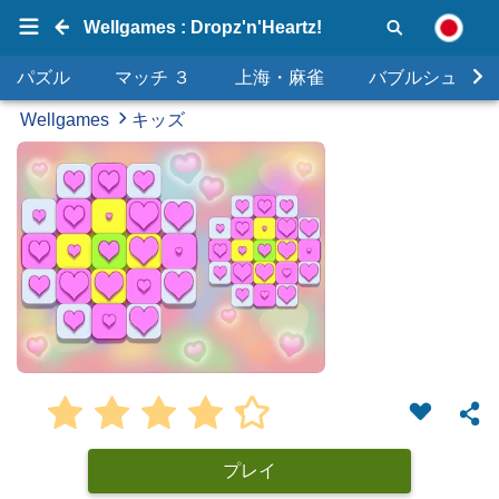
Wellgames : Dropz'n'Heartz!
パズル
マッチ ３
上海・麻雀
バブルシュータ
Wellgames
キッズ
プレイ