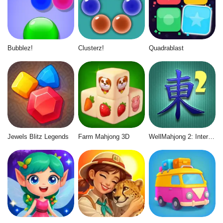
Bubblez!
Clusterz!
Quadrablast
Jewels Blitz Legends
Farm Mahjong 3D
WellMahjong 2: Internet Community