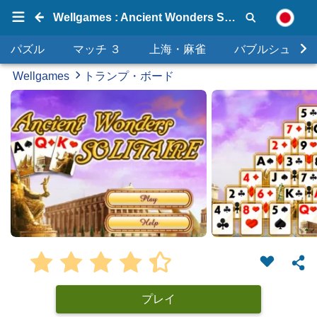
Wellgames : Ancient Wonders Solitaire
パズル
マッチ ３
上海・麻雀
バブルシュータ
Wellgames
トランプ・ボード
プレイ