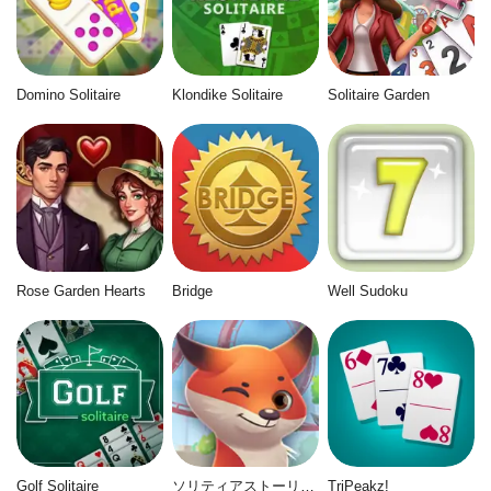
Domino Solitaire
Klondike Solitaire
Solitaire Garden
Rose Garden Hearts
Bridge
Well Sudoku
Golf Solitaire
ソリティアストーリー2
TriPeakz!