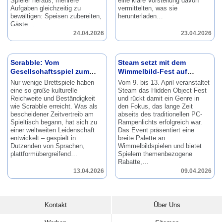
Spieler heraus, mehrere
eine klare Vorstellung davon
Aufgaben gleichzeitig zu
vermittelten, was sie
bewältigen: Speisen zubereiten,
herunterladen…
Gäste…
24.04.2026
23.04.2026
Scrabble: Vom
Steam setzt mit dem
Gesellschaftsspiel zum
Wimmelbild-Fest auf
globalen Phänomen
Gelegenheitsspiele
Nur wenige Brettspiele haben
Vom 9.
bis 13.
April veranstaltet
eine so große kulturelle
Steam das Hidden Object Fest
Reichweite und Beständigkeit
und rückt damit ein Genre in
wie Scrabble erreicht.
Was als
den Fokus, das lange Zeit
bescheidener Zeitvertreib am
abseits des traditionellen PC-
Spieltisch begann, hat sich zu
Rampenlichts erfolgreich war.
einer weltweiten Leidenschaft
Das Event präsentiert eine
entwickelt – gespielt in
breite Palette an
Dutzenden von Sprachen,
Wimmelbildspielen und bietet
plattformübergreifend…
Spielern themenbezogene
Rabatte,…
13.04.2026
09.04.2026
Kontakt
Über Uns