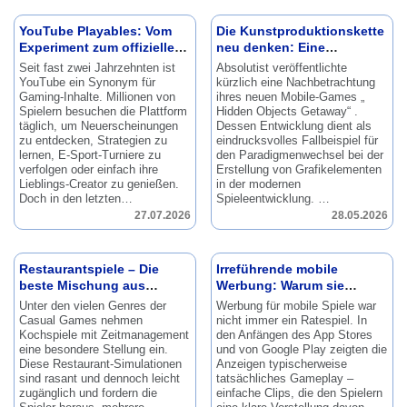
YouTube Playables: Vom
Die Kunstproduktionskette
Experiment zum offiziellen
neu denken: Eine
Feature
Nachbetrachtung von
Seit fast zwei Jahrzehnten ist
Absolutist veröffentlichte
Hidden Objects Getaway
YouTube ein Synonym für
kürzlich eine Nachbetrachtung
Gaming-Inhalte.
Millionen von
ihres neuen Mobile-Games „
Spielern besuchen die Plattform
Hidden Objects Getaway“ .
täglich, um Neuerscheinungen
Dessen Entwicklung dient als
zu entdecken, Strategien zu
eindrucksvolles Fallbeispiel für
lernen, E-Sport-Turniere zu
den Paradigmenwechsel bei der
verfolgen oder einfach ihre
Erstellung von Grafikelementen
Lieblings-Creator zu genießen.
in der modernen
Doch in den letzten…
Spieleentwicklung.
…
27.07.2026
28.05.2026
Restaurantspiele – Die
Irreführende mobile
beste Mischung aus
Werbung: Warum sie
Zeitmanagement und
funktioniert
Unter den vielen Genres der
Werbung für mobile Spiele war
Simulation
Casual Games nehmen
nicht immer ein Ratespiel.
In
Kochspiele mit Zeitmanagement
den Anfängen des App Stores
eine besondere Stellung ein.
und von Google Play zeigten die
Diese Restaurant-Simulationen
Anzeigen typischerweise
sind rasant und dennoch leicht
tatsächliches Gameplay –
zugänglich und fordern die
einfache Clips, die den Spielern