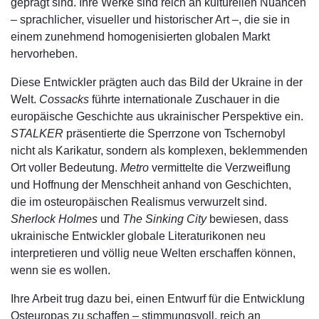
geprägt sind. Ihre Werke sind reich an kulturellen Nuancen
– sprachlicher, visueller und historischer Art –, die sie in
einem zunehmend homogenisierten globalen Markt
hervorheben.
Diese Entwickler prägten auch das Bild der Ukraine in der
Welt.
Cossacks
führte internationale Zuschauer in die
europäische Geschichte aus ukrainischer Perspektive ein.
STALKER
präsentierte die Sperrzone von Tschernobyl
nicht als Karikatur, sondern als komplexen, beklemmenden
Ort voller Bedeutung.
Metro
vermittelte die Verzweiflung
und Hoffnung der Menschheit anhand von Geschichten,
die im osteuropäischen Realismus verwurzelt sind.
Sherlock Holmes
und
The Sinking City
bewiesen, dass
ukrainische Entwickler globale Literaturikonen neu
interpretieren und völlig neue Welten erschaffen können,
wenn sie es wollen.
Ihre Arbeit trug dazu bei, einen Entwurf für die Entwicklung
Osteuropas zu schaffen – stimmungsvoll, reich an